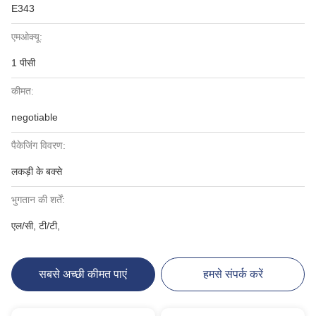
E343
एमओक्यू:
1 पीसी
कीमत:
negotiable
पैकेजिंग विवरण:
लकड़ी के बक्से
भुगतान की शर्तें:
एल/सी, टी/टी,
सबसे अच्छी कीमत पाएं
हमसे संपर्क करें