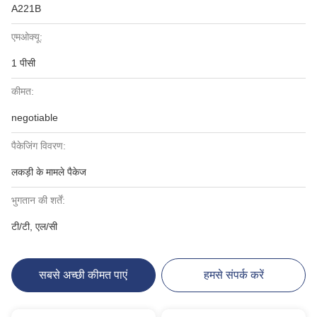
A221B
एमओक्यू:
1 पीसी
कीमत:
negotiable
पैकेजिंग विवरण:
लकड़ी के मामले पैकेज
भुगतान की शर्तें:
टी/टी, एल/सी
सबसे अच्छी कीमत पाएं
हमसे संपर्क करें