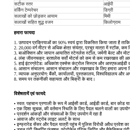
सटीक स्तर
आईपी
वर्किंग टेम्परेचर
डिग्री
सलाखों को छोड़कर आयाम
मिमी
सलाखों सहित शुद्ध वजन
किलोग्राम
हमारा फायदा
1. उत्पादन प्रक्रियाओं का 90% स्वयं द्वारा विकसित किया जाता है ताकि 
2. 20,000 वर्ग मीटर से अधिक क्षेत्र संयंत्र, प्रचुर मात्रा में स्टॉक, 
3. बाओक्सिन और जापान आयातित स्टेनलेस स्टील, जर्मनी बेल्ट और मोटर्स
4. लंबा जीवनचक्र: ब्रशलेस सर्वो मोटर्स को कम से कम रखरखाव की
5. हाई इंटरग्रेटेड: अधिकांश एक्सेस कंट्रोल सिस्टम और आरएफआईडी कार
6. आसान संचालन: आसान संचालन और रखरखाव के लिए हमारा अपना वि
7. व्यापक अनुप्रयोग: बैंकों, कार्यालयों, पुस्तकालय, विश्वविद्यालय और अ
8. समय पर तकनीकी सहायता और बिक्री के बाद।
विशेषतायें एवं फायदे
• स्वत: पहचान प्रणाली के रूप में आईसी कार्ड, आईडी कार्ड, बार कोड या च
• एक दिशा सूचक, की वर्तमान स्थिति के लिए पैदल चलने वालों का उपयोग
• प्रदर्शन आंकड़ों और संख्याओं के लिए उपयोग में रहा है
• आवाज और स्ट्रोब लाइट अलर्ट के साथ
• इन्फ्रारेड सेंसर और पैदल यात्री पहुंच में पुलिस विरोधी अवैध प्रव
• डबल एंटी-क्लिपिंग फ़ंक्शन, फोटोकेल एंटिक लिपिंग और मैकेनिकल एंटी-