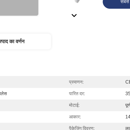
सबसे 
त्पाद का वर्णन
प्रमाणन:
C
नलेस
पारित दर:
35
मोटाई:
पू
आकार:
14
पैकेजिंग विवरण:
लक