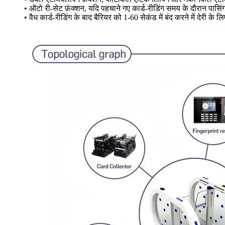
• ऑटो री-सेट फ़ंक्शन, यदि पहचाने गए कार्ड-रीडिंग समय के दौरान पासिं
• वैध कार्ड-रीडिंग के बाद बैरियर को 1-60 सेकंड में बंद करने में देरी के