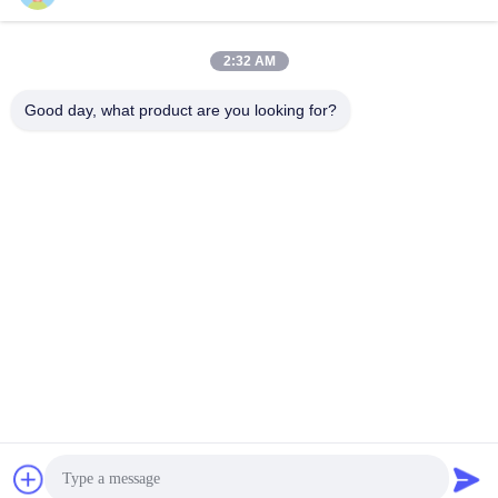
सोशल मीडिया
2:32 AM
त्वरित संपर्क
Good day, what product are you looking for?
टेलीफोन
86--18924634707
ईमेल
info@turboo.cn
पता
पहली-चौथी मंजिल, बिल्डिंग # 1, गुंजी फैक्ट्री क्षेत्र, गुवांगंग रोड # 1134,
गुइहुआ कम्युनिटी, गुआलान स्ट्रीट, लोंगहुआ जिला, शेन्ज़ेन
गोपनीयता नीति
|
साइटमैप
चीन अच्छा गुणवत्ता तिपाई घूमने वाला दरवाज़ा आपूर्तिकर्ता. कॉपीराइट © 2018-2026
Turboo Automation Co., Ltd . सब सभी अधिकार सुरक्षित.