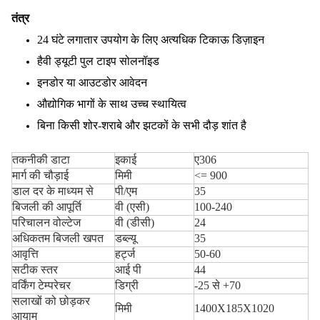
तंत्र
24 घंटे लगातार उपयोग के लिए अत्यधिक टिकाऊ डिज़ाइन
हैवी ड्यूटी पुल टाइप सोलनॉइड
इनडोर या आउटडोर आवेदन
औद्योगिक भागों के साथ उच्च स्थायित्व
बिना किसी शोर-शराबे और झटकों के सभी दौड़ शांत है
तकनीकी डाटा
इकाई
ए306
मार्ग की चौड़ाई
मिमी
<= 900
डाल दर के माध्यम से
पी/एम
35
बिजली की आपूर्ति
वी (एसी)
100-240
परिचालन वोल्टेज
वी (डीसी)
24
अधिकतम बिजली खपत
डब्ल्यू
35
आवृत्ति
हर्ट्ज
50-60
सटीक स्तर
आई पी
44
वर्किंग टेम्परेचर
डिग्री
-25 से +70
सलाखों को छोड़कर
मिमी
1400X185X1020
आयाम