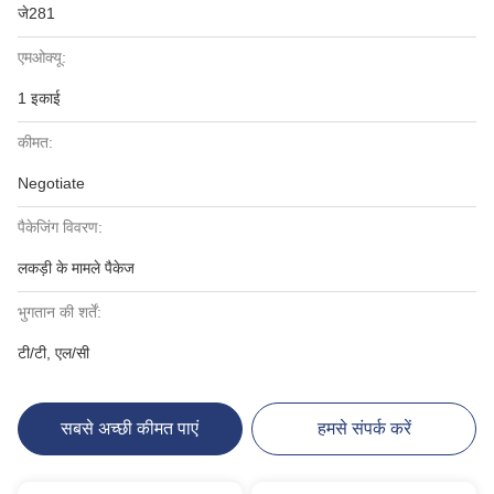
जे281
एमओक्यू:
1 इकाई
कीमत:
Negotiate
पैकेजिंग विवरण:
लकड़ी के मामले पैकेज
भुगतान की शर्तें:
टी/टी, एल/सी
सबसे अच्छी कीमत पाएं
हमसे संपर्क करें